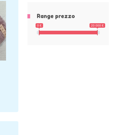
Range prezzo
0 €
20 000 €