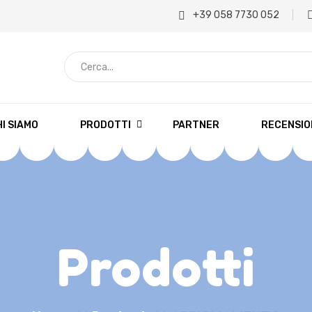
+39 058 7730 052
C
e
r
c
I SIAMO
PRODOTTI
PARTNER
RECENSIO
a
.
.
.
Prodotti