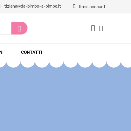
tiziana@da-bimbo-a-bimbo.it
Il mio account
NI
CONTATTI