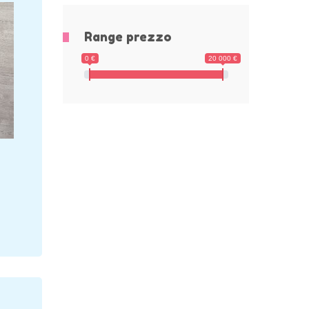
Range prezzo
0 €
20 000 €