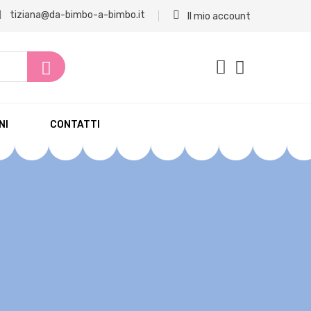
tiziana@da-bimbo-a-bimbo.it
Il mio account
NI
CONTATTI