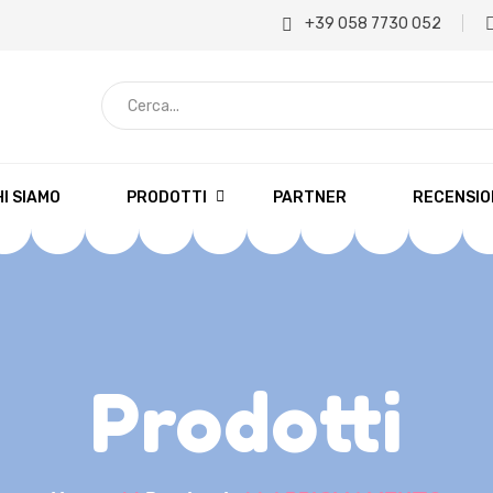
+39 058 7730 052
C
e
r
c
I SIAMO
PRODOTTI
PARTNER
RECENSIO
a
.
.
.
Prodotti