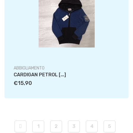
ABBIGLIAMENTO
CARDIGAN PETROL [...]
€15,90
1
2
3
4
5