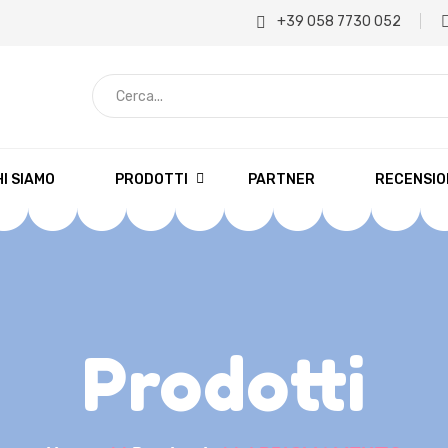
+39 058 7730 052
C
e
r
c
I SIAMO
PRODOTTI
PARTNER
RECENSIO
a
.
.
.
Prodotti