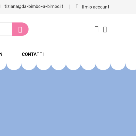
tiziana@da-bimbo-a-bimbo.it
Il mio account
NI
CONTATTI