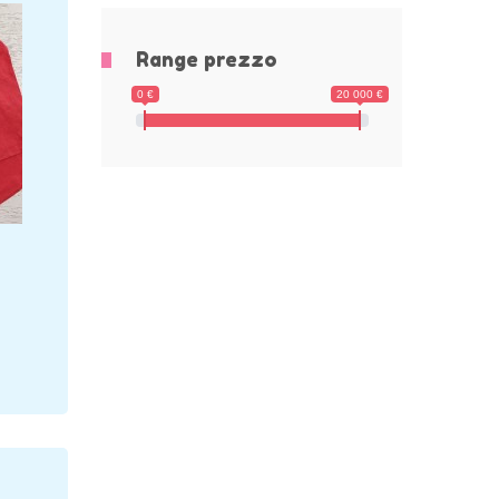
Range prezzo
0 €
20 000 €